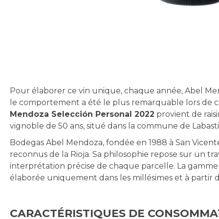
Skip
to
the
beginning
of
Pour élaborer ce vin unique, chaque année, Abel Me
the
le comportement a été le plus remarquable lors de c
images
Mendoza Selección Personal 2022
provient de raisi
gallery
vignoble de 50 ans, situé dans la commune de Labasti
Bodegas Abel Mendoza, fondée en 1988 à San Vicente de
reconnus de la Rioja. Sa philosophie repose sur un tra
interprétation précise de chaque parcelle. La gamme 
élaborée uniquement dans les millésimes et à partir d
CARACTÉRISTIQUES DE CONSOMMA