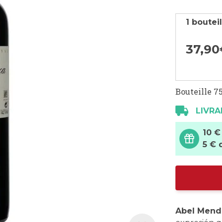
1 boutei
37,
90
Bouteille 75
LIVRA
10 €
5 € 
Abel Mend