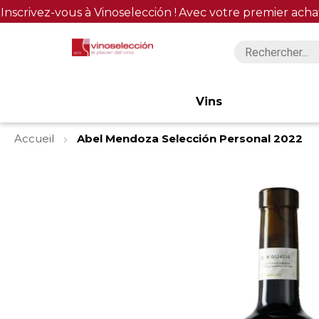
Inscrivez-vous à Vinoselección !
Avec votre premier acha
Vins
Accueil
Abel Mendoza Selección Personal 2022
Skip
to
the
end
of
the
images
gallery