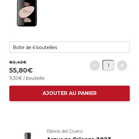
80,
40
€
55,
80
€
9,
30
€
/ bouteille
AJOUTER AU PANIER
Ribera del Duero