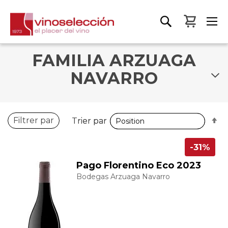
Mon pa
FAMILIA ARZUAGA
NAVARRO
P
P
Filtrer par
Trier par
Trier par
o
o
d
d
-31%
Pago Florentino Eco 2023
Bodegas Arzuaga Navarro