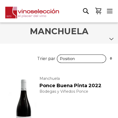
Mon pa
MANCHUELA
P
P
Trier par
Trier par
o
o
d
d
Manchuela
Ponce Buena Pinta 2022
Bodegas y Viñedos Ponce