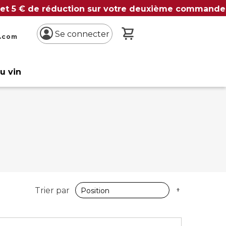
 et 5 € de réduction sur votre deuxième commande
Mon panier
Se connecter
n.com
du vin
Par
Trier par
ordre
décroissan