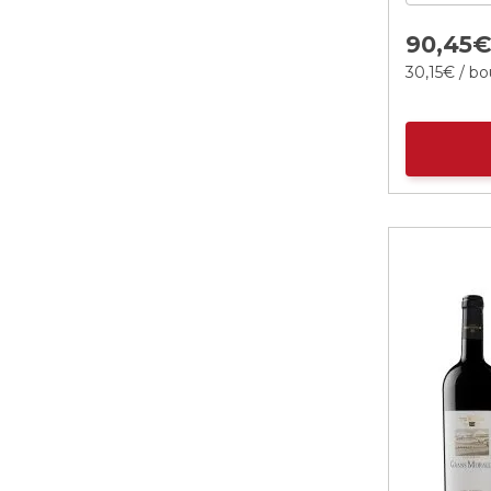
90,
45
30,
15
€
/ bo