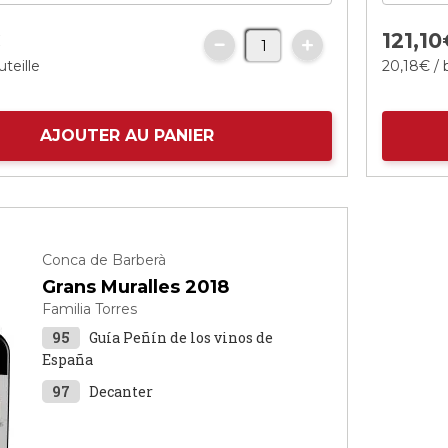
€
121,
10
uteille
20,
18
€
/ 
AJOUTER AU PANIER
Conca de Barberà
Grans Muralles 2018
Familia Torres
95
Guía Peñín de los vinos de
España
97
Decanter