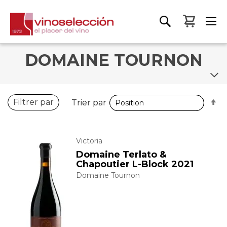
Mon pa
DOMAINE TOURNON
P
P
Filtrer par
Trier par
Trier par
o
o
d
d
Victoria
Domaine Terlato &
Chapoutier L-Block 2021
Domaine Tournon