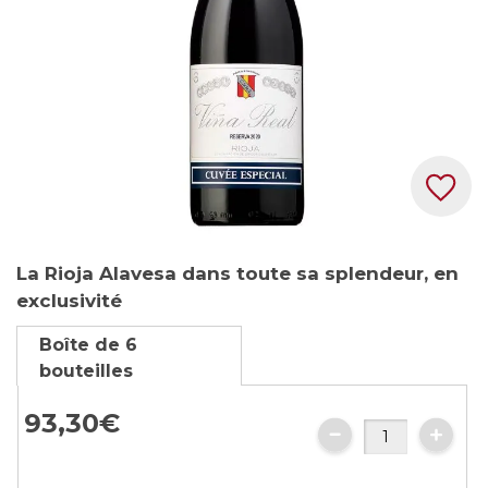
Skip
La Rioja Alavesa dans toute sa splendeur, en
to
exclusivité
the
beginning
Boîte de 6
of
bouteilles
the
images
93,
30
€
gallery