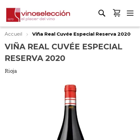
Mon pa
Accueil
Viña Real Cuvée Especial Reserva 2020
VIÑA REAL CUVÉE ESPECIAL
RESERVA 2020
Rioja
Skip
to
the
end
of
the
images
gallery