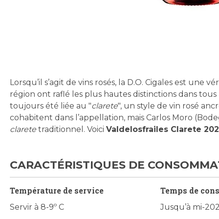
Skip
to
the
beginning
Lorsqu’il s’agit de vins rosés, la D.O. Cigales est une v
of
région ont raflé les plus hautes distinctions dans tous
the
toujours été liée au "
clarete
", un style de vin rosé anc
images
cohabitent dans l’appellation, mais Carlos Moro (Bode
gallery
clarete
traditionnel. Voici
Valdelosfrailes Clarete 20
CARACTÉRISTIQUES DE CONSOMMA
Température de service
Temps de con
Servir à 8-9º C
Jusqu’à mi-20