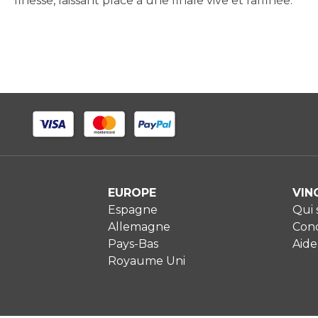
finesse, laissant place à une finale vive et raffinée.
EUROPE
VIN
Espagne
Qui
Allemagne
Cond
Pays-Bas
Aide
Royaume Uni