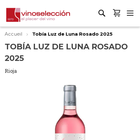
Mon pa
Accueil
Tobía Luz de Luna Rosado 2025
TOBÍA LUZ DE LUNA ROSADO
2025
Rioja
Skip
to
the
end
of
the
images
gallery