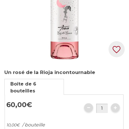
Skip
Un rosé de la Rioja incontournable
to
the
Boîte de 6
beginning
bouteilles
of
the
60,
00
€
images
gallery
/ bouteille
10,
00
€