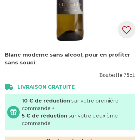
Skip
Blanc moderne sans alcool, pour en profiter
to
sans souci
the
beginning
Bouteille 75cl.
of
the
LIVRAISON GRATUITE
images
10 € de réduction
sur votre première
gallery
commande +
5 € de réduction
sur votre deuxième
commande