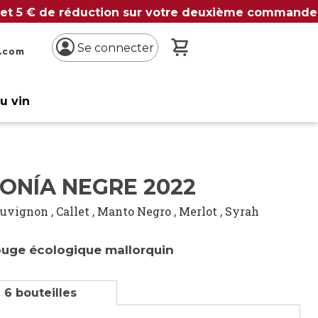
 et 5 € de réduction sur votre deuxième commande
Mon panier
Se connecter
n.com
du vin
ONÍA NEGRE 2022
auvignon
,
Callet
,
Manto Negro
,
Merlot
,
Syrah
rouge écologique mallorquin
 6 bouteilles