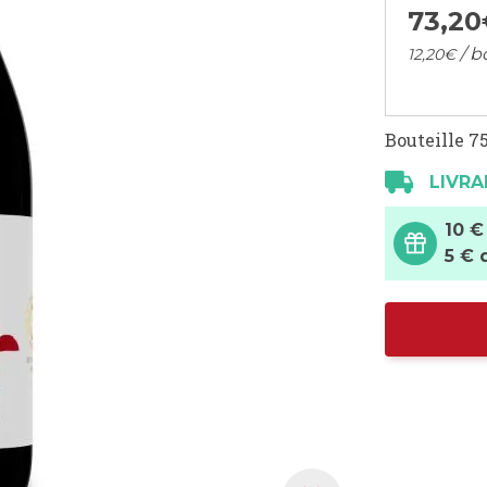
73,
20
/ b
12,
20
€
Bouteille 75
LIVRA
10 €
5 € 