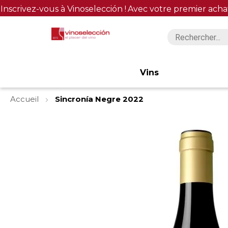
Inscrivez-vous à Vinoselección !
Avec votre premier acha
Vins
Accueil
Sincronía Negre 2022
Skip
to
the
end
of
the
images
gallery