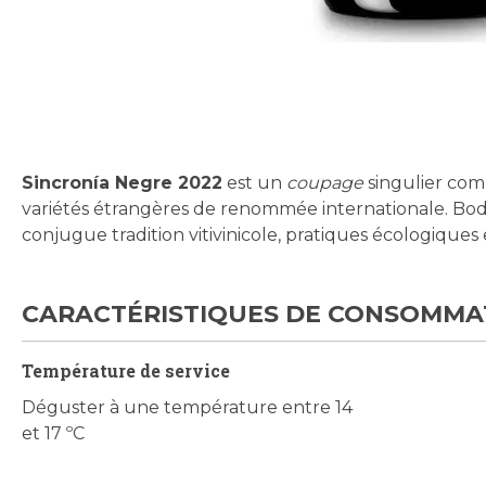
Skip
to
the
beginning
Sincronía Negre 2022
est un
coupage
singulier com
of
variétés étrangères de renommée internationale. Bode
the
conjugue tradition vitivinicole, pratiques écologique
images
gallery
CARACTÉRISTIQUES DE CONSOMMA
Température de service
Déguster à une température entre 14
et 17 ºC