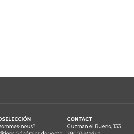
OSELECCIÓN
CONTACT
 sommes-nous?
Guzman el Bueno, 133
itions Générales de vente
28003 Madrid