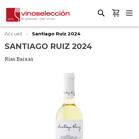
Mon pa
Accueil
Santiago Ruiz 2024
SANTIAGO RUIZ 2024
Rías Baixas
Skip
to
the
end
of
the
images
gallery