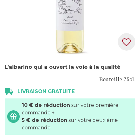
Skip
L’albariño qui a ouvert la voie à la qualité
to
the
Bouteille 75cl.
beginning
LIVRAISON GRATUITE
of
the
10 € de réduction
sur votre première
images
commande +
gallery
5 € de réduction
sur votre deuxième
commande