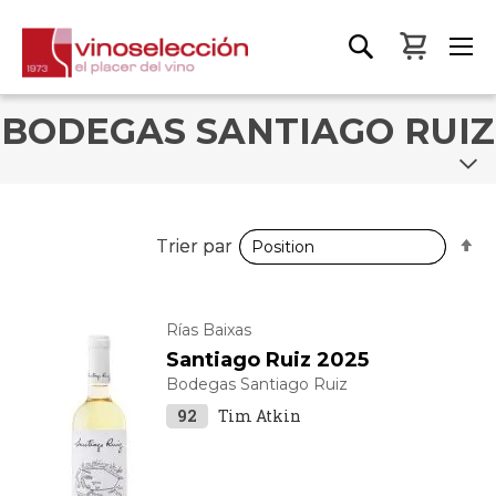
Mon pa
BODEGAS SANTIAGO RUIZ
P
P
Trier par
Trier par
o
o
d
d
Rías Baixas
Santiago Ruiz 2025
Bodegas Santiago Ruiz
92
Tim Atkin