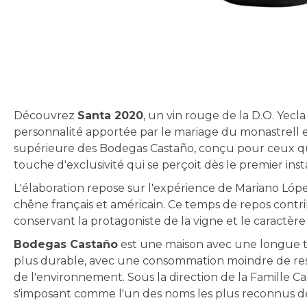
Skip
to
the
beginning
Découvrez
Santa 2020
, un vin rouge de la D.O. Yecla
of
personnalité apportée par le mariage du monastrell e
the
supérieure des Bodegas Castaño, conçu pour ceux qu
images
touche d'exclusivité qui se perçoit dès le premier inst
gallery
L'élaboration repose sur l'expérience de Mariano Lóp
chêne français et américain. Ce temps de repos contribu
conservant la protagoniste de la vigne et le caractère
Bodegas Castaño
est une maison avec une longue tra
plus durable, avec une consommation moindre de res
de l'environnement. Sous la direction de la Famille Ca
s'imposant comme l'un des noms les plus reconnus de