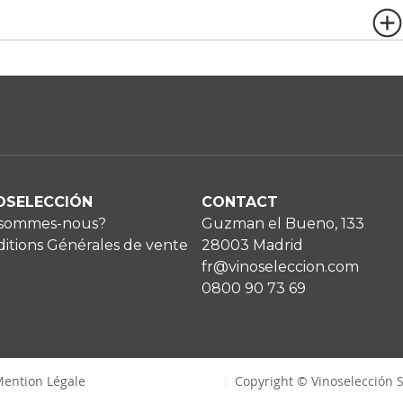
OSELECCIÓN
CONTACT
 sommes-nous?
Guzman el Bueno, 133
itions Générales de vente
28003 Madrid
fr@vinoseleccion.com
0800 90 73 69
ention Légale
Copyright © Vinoselección S