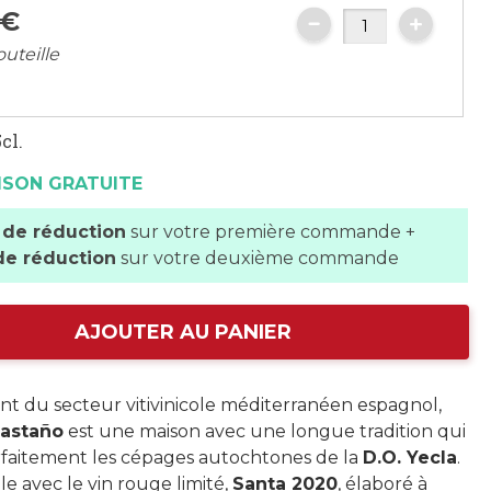
€
outeille
cl.
ISON GRATUITE
 de réduction
sur votre première commande +
de réduction
sur votre deuxième commande
AJOUTER AU PANIER
t du secteur vitivinicole méditerranéen espagnol,
astaño
est une maison avec une longue tradition qui
rfaitement les cépages autochtones de la
D.O. Yecla
.
e avec le vin rouge limité,
Santa 2020
, élaboré à