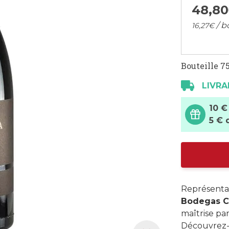
48,
80
/ b
16,
27
€
Bouteille 75
LIVRA
10 €
5 € 
Représentan
Bodegas C
maîtrise pa
Découvrez-l