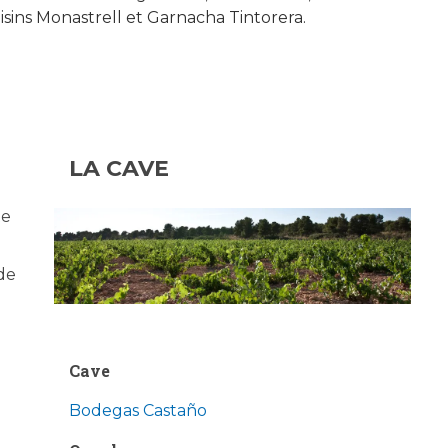
aisins Monastrell et Garnacha Tintorera.
LA CAVE
te
de
Cave
Bodegas Castaño