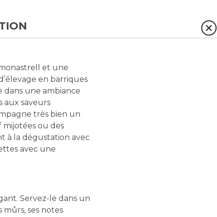
TION
monastrell et une
 d’élevage en barriques
ble dans une ambiance
ts aux saveurs
compagne très bien un
f mijotées ou des
nt à la dégustation avec
cettes avec une
égant. Servez-le dans un
 mûrs, ses notes