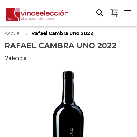
Mon pa
Accueil
Rafael Cambra Uno 2022
RAFAEL CAMBRA UNO 2022
Valencia
Skip
to
the
end
of
the
images
gallery