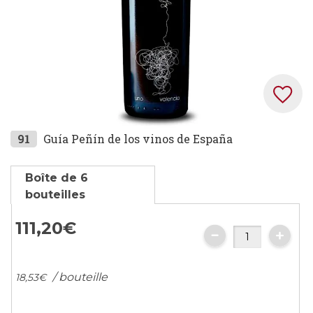
Skip
91
Guía Peñín de los vinos de España
to
the
Boîte de 6
beginning
bouteilles
of
the
111,
20
€
images
gallery
/ bouteille
18,
53
€