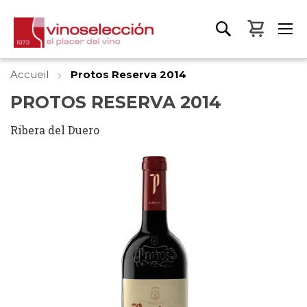
Mon pa
Accueil
Protos Reserva 2014
PROTOS RESERVA 2014
Ribera del Duero
Skip
to
the
end
of
the
images
gallery