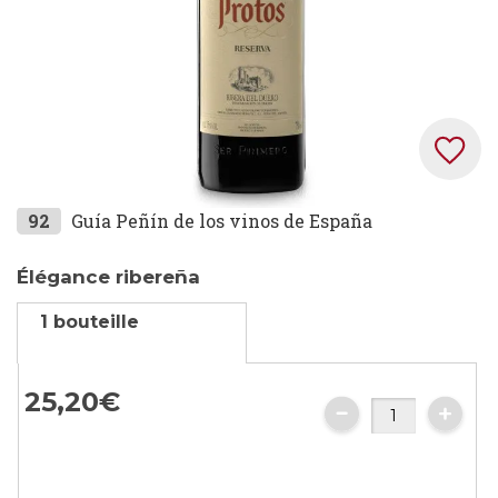
Skip
92
Guía Peñín de los vinos de España
to
the
Élégance ribereña
beginning
1 bouteille
of
the
images
25,
20
€
gallery