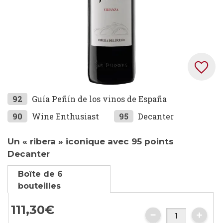
Skip
92
Guía Peñín de los vinos de España
to
90
Wine Enthusiast
95
Decanter
the
beginning
Un « ribera » iconique avec 95 points
of
Decanter
the
images
Boîte de 6
gallery
bouteilles
111,
30
€