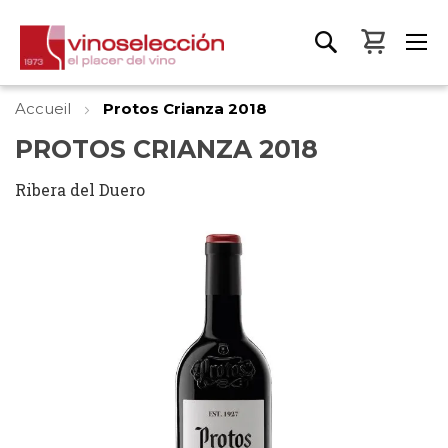
Mon pa
Accueil
Protos Crianza 2018
PROTOS CRIANZA 2018
Ribera del Duero
Skip
to
the
end
of
the
images
gallery