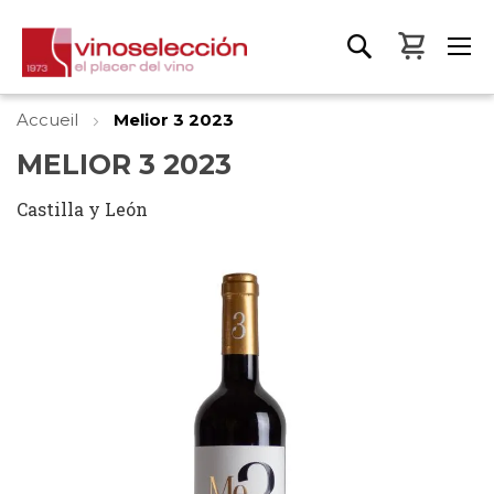
Mon pa
Accueil
Melior 3 2023
MELIOR 3 2023
Castilla y León
Skip
to
the
end
of
the
images
gallery