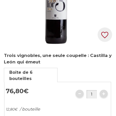
Skip
Trois vignobles, une seule coupelle : Castilla y
to
León qui émeut
the
beginning
Boîte de 6
of
bouteilles
the
images
76,
80
€
gallery
/ bouteille
12,
80
€