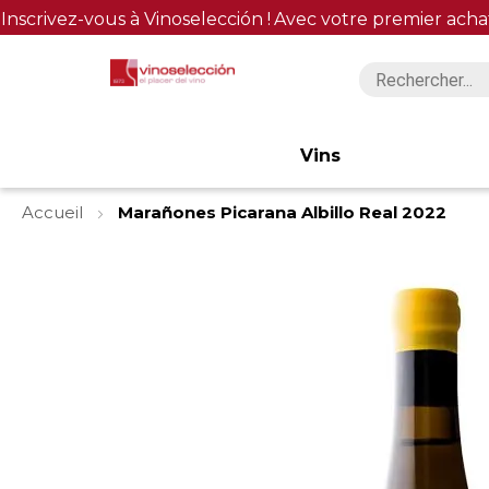
Inscrivez-vous à Vinoselección !
Avec votre premier acha
Vins
Accueil
Marañones Picarana Albillo Real 2022
Skip
to
the
end
of
the
images
gallery