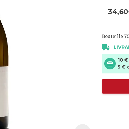
34,
60
Bouteille 75
LIVRA
10 €
5 € 