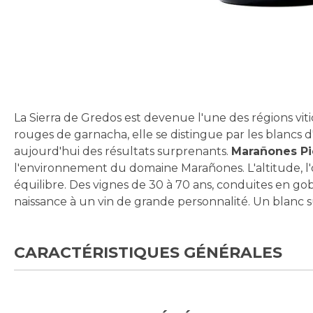
Skip
to
the
beginning
La Sierra de Gredos est devenue l'une des régions viti
of
rouges de garnacha, elle se distingue par les blancs d
the
aujourd'hui des résultats surprenants.
Marañones Pi
images
l'environnement du domaine Marañones. L'altitude, l'o
gallery
équilibre. Des vignes de 30 à 70 ans, conduites en 
naissance à un vin de grande personnalité. Un blanc 
CARACTÉRISTIQUES GÉNÉRALES