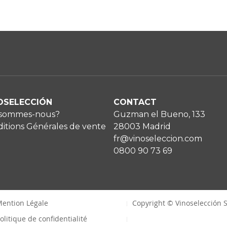
OSELECCIÓN
CONTACT
 sommes-nous?
Guzman el Bueno, 133
itions Générales de vente
28003 Madrid
fr@vinoseleccion.com
0800 90 73 69
ention Légale
Copyright © Vinoselección S
olitique de confidentialité