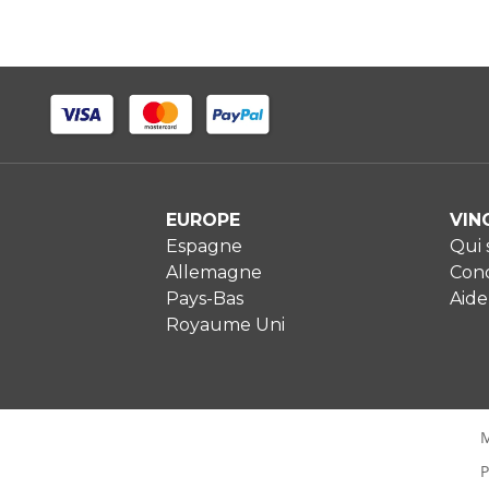
EUROPE
VIN
Espagne
Qui
Allemagne
Cond
Pays-Bas
Aide
Royaume Uni
M
P