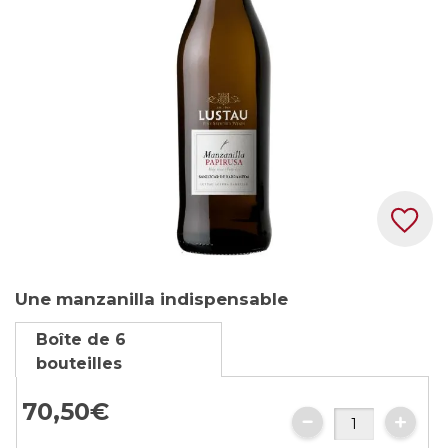
images
gallery
Skip
Une manzanilla indispensable
to
the
Boîte de 6
beginning
bouteilles
of
the
70,
50
€
images