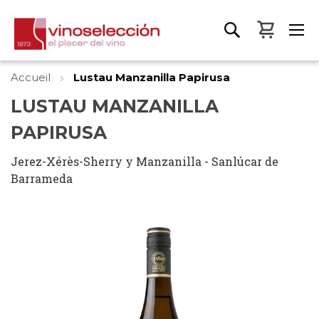
Mon pa
Accueil
Lustau Manzanilla Papirusa
LUSTAU MANZANILLA
PAPIRUSA
Jerez-Xérès-Sherry y Manzanilla - Sanlúcar de
Barrameda
Skip
to
the
end
of
the