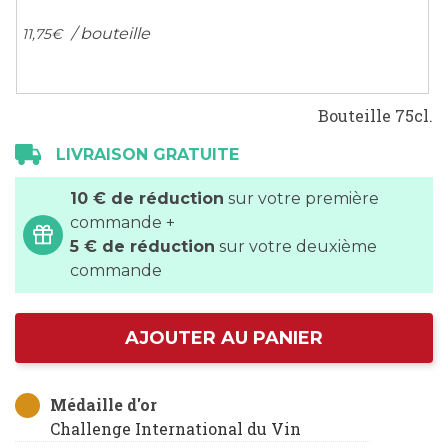
gallery
/ bouteille
11,
75
€
Bouteille 75cl.
LIVRAISON GRATUITE
10 € de réduction
sur votre première
commande +
5 € de réduction
sur votre deuxième
commande
AJOUTER AU PANIER
Médaille d'or
Challenge International du Vin