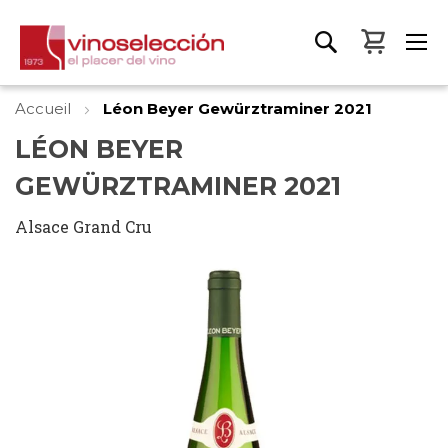
Mon pa
Accueil
Léon Beyer Gewürztraminer 2021
LÉON BEYER
GEWÜRZTRAMINER 2021
Alsace Grand Cru
Skip
to
the
end
of
the
images
gallery