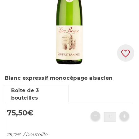
Skip
Blanc expressif monocépage alsacien
to
the
Boîte de 3
beginning
bouteilles
of
the
75,
50
€
images
gallery
/ bouteille
25,
17
€