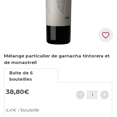
Skip
Mélange particulier de garnacha tintorera et
to
de monastrell
the
beginning
Boîte de 6
of
bouteilles
the
images
38,
80
€
gallery
/ bouteille
6,
47
€