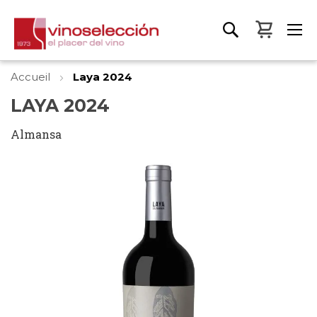
Mon pa
Accueil
Laya 2024
LAYA 2024
Almansa
Skip
to
the
end
of
the
images
gallery