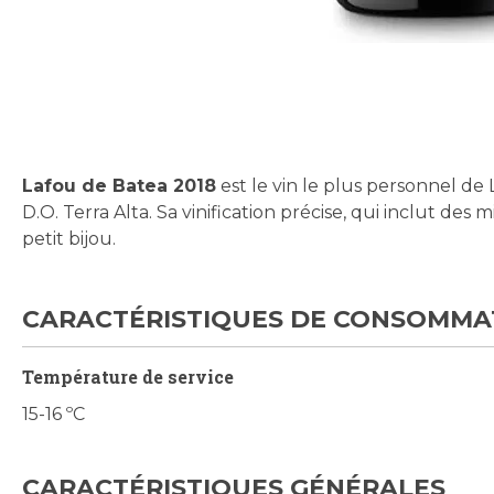
Skip
to
the
beginning
Lafou de Batea 2018
est le vin le plus personnel de 
of
D.O. Terra Alta. Sa vinification précise, qui inclut des 
the
petit bijou.
images
gallery
CARACTÉRISTIQUES DE CONSOMMA
Température de service
15-16 ºC
CARACTÉRISTIQUES GÉNÉRALES