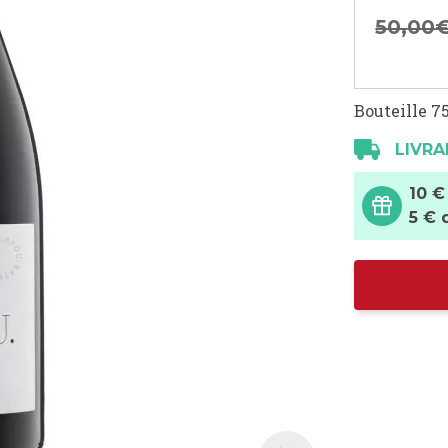
50,
00
Bouteille 75
LIVRA
10 €
5 € 