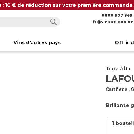
t :
10 € de réduction sur votre première commande
0800 907 369
fr@vinoseleccio
Rechercher
Rechercher
Vins d'autres pays
Offrir 
Terra Alta
LAFOU
Cariñena
,
G
Brillante 
1 boutei