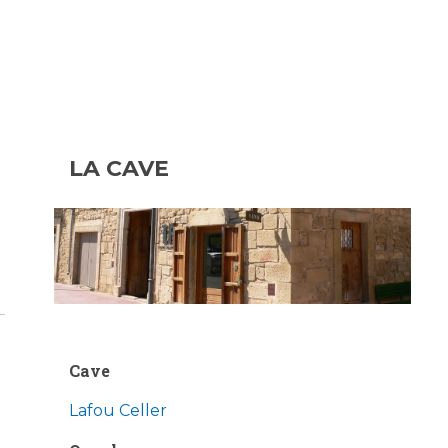
LA CAVE
n
Cave
Lafou Celler