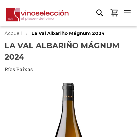
Mon pa
Accueil
La Val Albariño Mágnum 2024
LA VAL ALBARIÑO MÁGNUM
2024
Rías Baixas
Skip
to
the
end
of
the
images
gallery