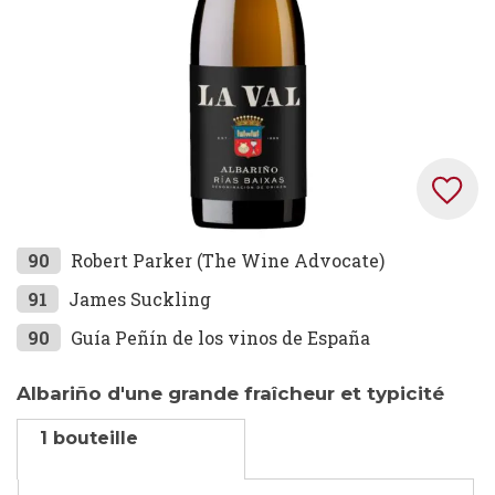
Skip
90
Robert Parker (The Wine Advocate)
to
91
James Suckling
the
90
Guía Peñín de los vinos de España
beginning
of
the
Albariño d'une grande fraîcheur et typicité
images
1 bouteille
gallery