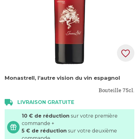
Skip
Monastrell, l’autre vision du vin espagnol
to
the
Bouteille 75cl.
beginning
LIVRAISON GRATUITE
of
the
10 € de réduction
sur votre première
images
commande +
gallery
5 € de réduction
sur votre deuxième
commande