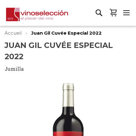
Mon pa
Accueil
Juan Gil Cuvée Especial 2022
JUAN GIL CUVÉE ESPECIAL
2022
Jumilla
Skip
to
the
end
of
the
images
gallery