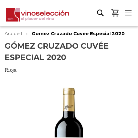
Mon pa
Accueil
Gómez Cruzado Cuvée Especial 2020
GÓMEZ CRUZADO CUVÉE
ESPECIAL 2020
Rioja
Skip
to
the
end
of
the
images
gallery