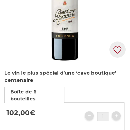
Skip
Le vin le plus spécial d’une ‘cave boutique’
to
centenaire
the
beginning
Boîte de 6
of
bouteilles
the
images
102,
00
€
gallery