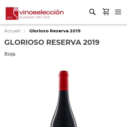
Mon pa
Accueil
Glorioso Reserva 2019
GLORIOSO RESERVA 2019
Rioja
Skip
to
the
end
of
the
images
gallery