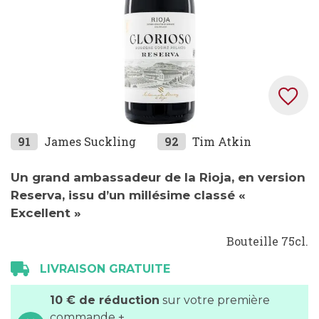
Skip
91
James Suckling
92
Tim Atkin
to
the
Un grand ambassadeur de la Rioja, en version
beginning
Reserva, issu d’un millésime classé «
of
Excellent »
the
Bouteille 75cl.
images
gallery
LIVRAISON GRATUITE
10 € de réduction
sur votre première
commande +