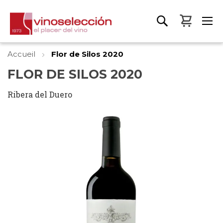
Mon pa
Accueil
Flor de Silos 2020
FLOR DE SILOS 2020
Ribera del Duero
Skip
to
the
end
of
the
images
gallery