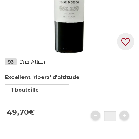
Skip
93
Tim Atkin
to
the
Excellent 'ribera' d'altitude
beginning
1 bouteille
of
the
images
49,
70
€
gallery