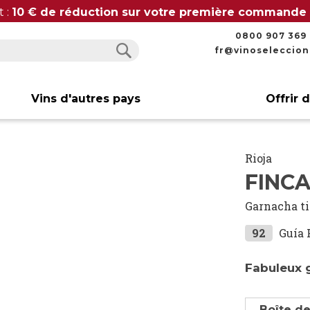
t :
10 € de réduction sur votre première commande
0800 907 369
fr@vinoseleccio
Rechercher
Rechercher
Vins d'autres pays
Offrir 
Rioja
FINCA
Garnacha t
92
Guía 
Fabuleux 
Boîte de