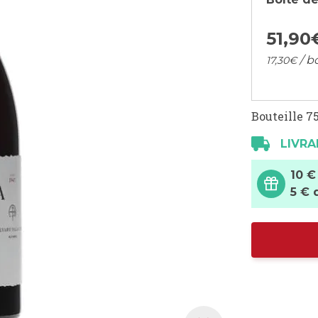
51,
90
/ b
17,
30
€
Bouteille 75
LIVRA
10 €
5 € 