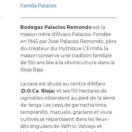
Familia Palacios
Bodegas Palacios Remondo
est la
maison mère d'Álvaro Palacios. Fondée
en 1945 par José Palacios Remondo, père
du créateur du mythique L'Ermita, la
maison conserve une tradition familiale
de 150 ans liée à la vitiviniculture dans la
Rioja Baja.
La cave est située au centre d'Alfaro
(
D.O.Ca. Rioja
) et ses 110 hectares de
vignobles s'étendent au pied de la sierra
de Yerga. Les ceps de garnacha tinta,
tempranillo, mazuelo, graciano et viura
cultivés se répartissent dans les lieux-
dits singuliers de Valfrío, Valviejo et