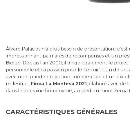
Skip
to
the
beginning
Álvaro Palacios n’a plus besoin de présentation : c’e
of
impressionnant palmarès de récompenses et un presti
the
Bierzo. Depuis l’an 2000, il dirige également le proje
images
personnelle et sa passion pour le ‘terroir’. L’un de se
gallery
avec une grande projection commerciale et un excell
millésime :
Finca La Montesa 2021
, élaboré avec de l
dans le domaine homonyme, au pied du mont Yerga (Al
CARACTÉRISTIQUES GÉNÉRALES