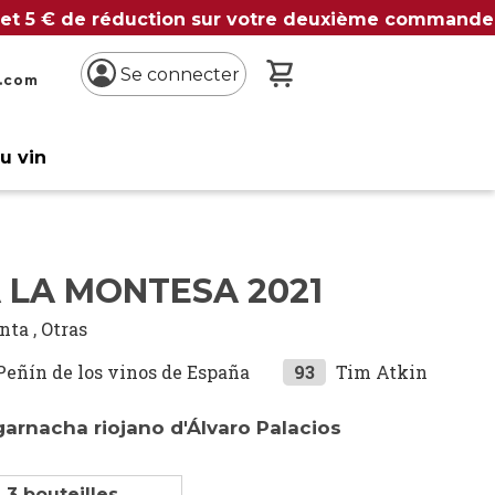
 et 5 € de réduction sur votre deuxième commande
Mon panier
Se connecter
n.com
du vin
 LA MONTESA 2021
inta
,
Otras
Peñín de los vinos de España
93
Tim Atkin
garnacha riojano d'Álvaro Palacios
 3 bouteilles