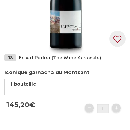
Skip
98
Robert Parker (The Wine Advocate)
to
the
Iconique garnacha du Montsant
beginning
1 bouteille
of
the
images
145,
20
€
gallery