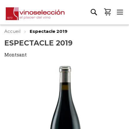
Mon pa
Accueil
Espectacle 2019
ESPECTACLE 2019
Montsant
Skip
to
the
end
of
the
images
gallery