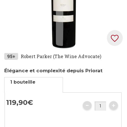
Skip
95+
Robert Parker (The Wine Advocate)
to
the
Élégance et complexité depuis Priorat
beginning
1 bouteille
of
the
images
119,
90
€
gallery