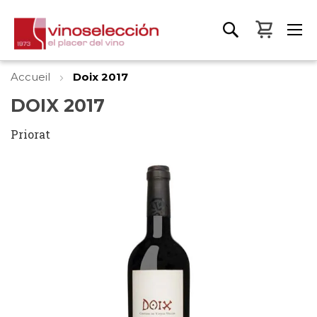
Mon pa
Accueil
Doix 2017
DOIX 2017
Priorat
Skip
to
the
end
of
the
images
gallery