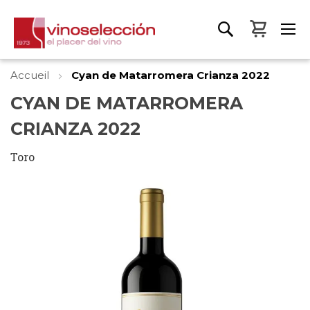
Mon pa
Accueil
Cyan de Matarromera Crianza 2022
CYAN DE MATARROMERA
CRIANZA 2022
Toro
Skip
to
the
end
of
the
images
gallery