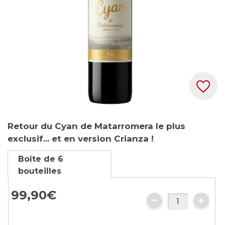
Skip
Retour du Cyan de Matarromera le plus
to
exclusif... et en version Crianza !
the
beginning
Boîte de 6
of
bouteilles
the
images
99,
90
€
gallery