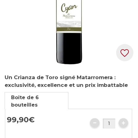
Skip
Un Crianza de Toro signé Matarromera :
to
exclusivité, excellence et un prix imbattable
the
beginning
Boîte de 6
of
bouteilles
the
images
99,
90
€
gallery