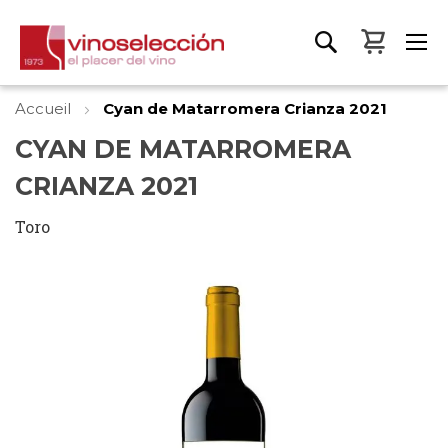
Mon pa
Accueil
Cyan de Matarromera Crianza 2021
CYAN DE MATARROMERA
CRIANZA 2021
Toro
Skip
to
the
end
of
the
images
gallery