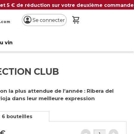
 et 5 € de réduction sur votre deuxième commande
Mon panier
Se connecter
n.com
du vin
ECTION CLUB
ion la plus attendue de l'année : Ribera del
ioja dans leur meilleure expression
 6 bouteilles
€