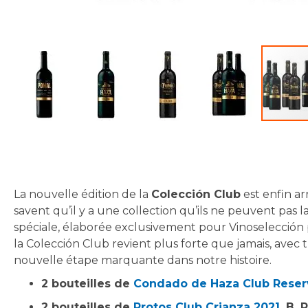
Skip
to
the
beginning
La nouvelle édition de la
Colección Club
est enfin ar
of
savent qu’il y a une collection qu’ils ne peuvent pas lai
the
spéciale, élaborée exclusivement pour Vinoselección p
images
la Colección Club revient plus forte que jamais, avec
gallery
nouvelle étape marquante dans notre histoire.
2 bouteilles de
Condado de Haza Club Reserv
2 bouteilles de
Protos Club Crianza 2021.
B. P