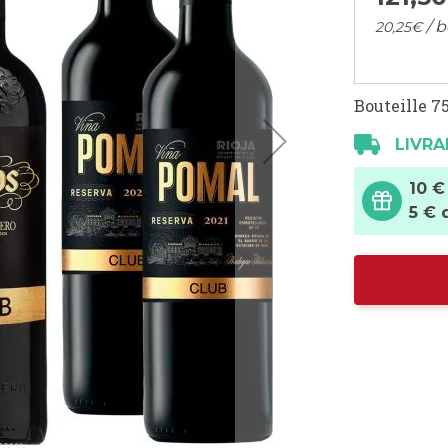
/ b
20,
25
€
Bouteille 75
LIVRA
10 €
5 € 