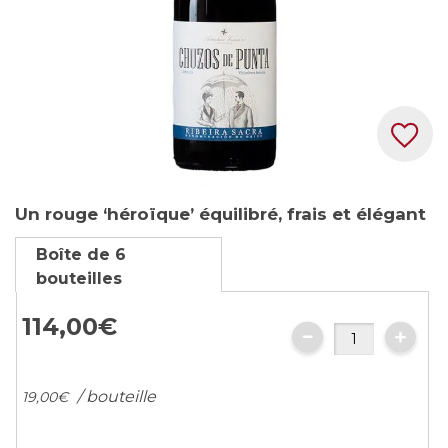
Skip
Un rouge ‘héroïque’ équilibré, frais et élégant
to
the
Boîte de 6
beginning
bouteilles
of
the
114,
00
€
images
gallery
/ bouteille
19,
00
€