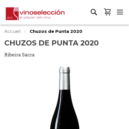
Mon pa
Accueil
Chuzos de Punta 2020
CHUZOS DE PUNTA 2020
Ribeira Sacra
Skip
to
the
end
of
the
images
gallery