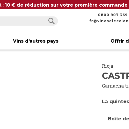
t :
10 € de réduction sur votre première commande
0800 907 369
fr@vinoseleccio
Rechercher
Rechercher
Vins d'autres pays
Offrir 
Rioja
CAST
Garnacha t
La quinte
Boîte de