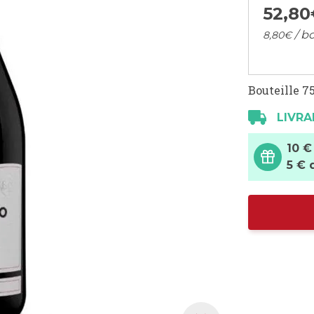
52,
80
/ bo
8,
80
€
Bouteille 75
LIVRA
10 €
5 € 