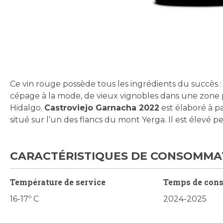
Skip
to
the
beginning
Ce vin rouge possède tous les ingrédients du succès : une
of
cépage à la mode, de vieux vignobles dans une zone p
the
Hidalgo.
Castroviejo Garnacha 2022
est élaboré à pa
images
situé sur l’un des flancs du mont Yerga. Il est élevé 
gallery
CARACTÉRISTIQUES DE CONSOMMA
Température de service
Temps de con
16-17º C
2024-2025