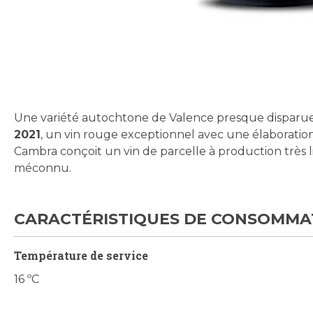
Skip
to
the
beginning
Une variété autochtone de Valence presque disparue,
of
2021
, un vin rouge exceptionnel avec une élaboration
the
Cambra conçoit un vin de parcelle à production très li
images
méconnu.
gallery
CARACTÉRISTIQUES DE CONSOMMA
Température de service
16 ºC