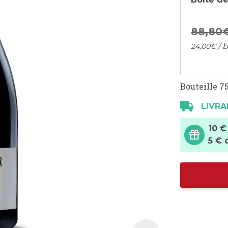
88,
80
/ b
24,
00
€
Bouteille 75
LIVRA
10 €
5 € 