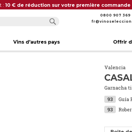
t :
10 € de réduction sur votre première commande
0800 907 369
fr@vinoseleccio
Rechercher
Rechercher
Vins d'autres pays
Offrir 
Valencia
CASA
Garnacha t
93
Guía 
93
Rober
Boîte de