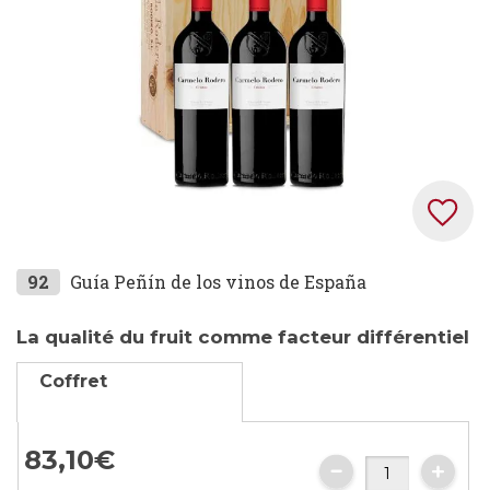
gallery
Skip
92
Guía Peñín de los vinos de España
to
the
La qualité du fruit comme facteur différentiel
beginning
Coffret
of
the
images
83,
10
€
gallery