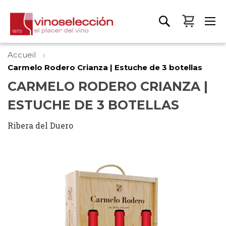
Mon pa
Accueil
Carmelo Rodero Crianza | Estuche de 3 botellas
CARMELO RODERO CRIANZA |
ESTUCHE DE 3 BOTELLAS
Ribera del Duero
Skip
to
the
end
of
the
images