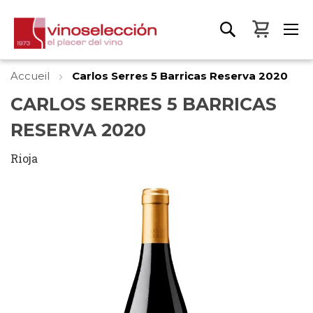
Mon pa
Accueil
Carlos Serres 5 Barricas Reserva 2020
CARLOS SERRES 5 BARRICAS
RESERVA 2020
Rioja
Skip
to
the
end
of
the
images
gallery