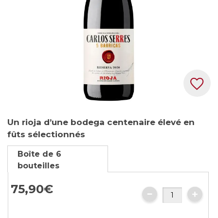
Skip
Un rioja d’une bodega centenaire élevé en
to
fûts sélectionnés
the
beginning
Boîte de 6
of
bouteilles
the
images
75,
90
€
gallery