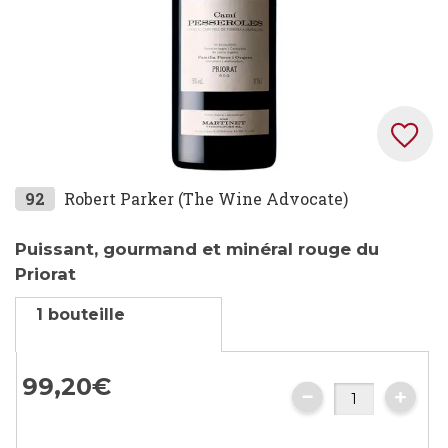
Skip
92
Robert Parker (The Wine Advocate)
to
the
Puissant, gourmand et minéral rouge du
beginning
Priorat
of
1 bouteille
the
images
gallery
99,
20
€