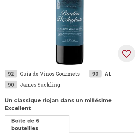
Skip
92
Guía de Vinos Gourmets
90
AL
to
90
James Suckling
the
beginning
Un classique riojan dans un millésime
of
Excellent
the
images
Boîte de 6
gallery
bouteilles