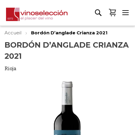
Mon pa
Accueil
Bordón D’anglade Crianza 2021
BORDÓN D’ANGLADE CRIANZA
2021
Rioja
Skip
to
the
end
of
the
images
gallery