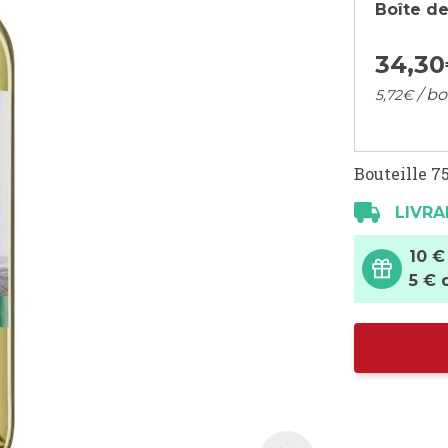
Boîte de
34,
30
/ bo
5,
72
€
Bouteille 75
LIVRA
10 €
5 € 