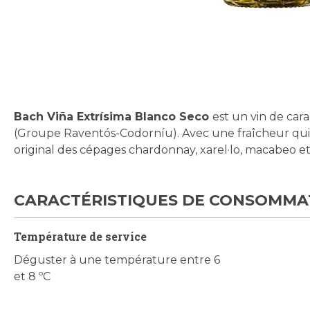
Skip
to
the
beginning
Bach Viña Extrísima Blanco Seco
est un vin de car
of
(Groupe Raventós-Codorníu). Avec une fraîcheur qui in
the
original des cépages chardonnay, xarel·lo, macabeo e
images
gallery
CARACTÉRISTIQUES DE CONSOMMA
Température de service
Déguster à une température entre 6
et 8 ºC