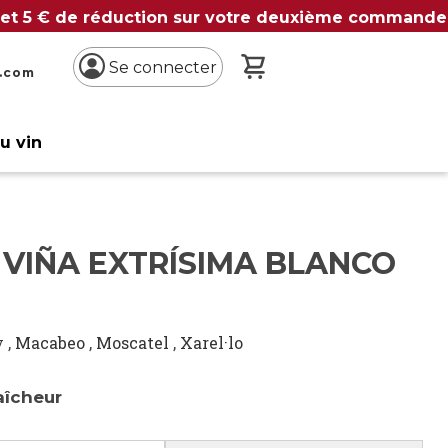
 et 5 € de réduction sur votre deuxième commande
Mon panier
Se connecter
n.com
du vin
 VIÑA EXTRÍSIMA BLANCO
y
,
Macabeo
,
Moscatel
,
Xarel·lo
aîcheur