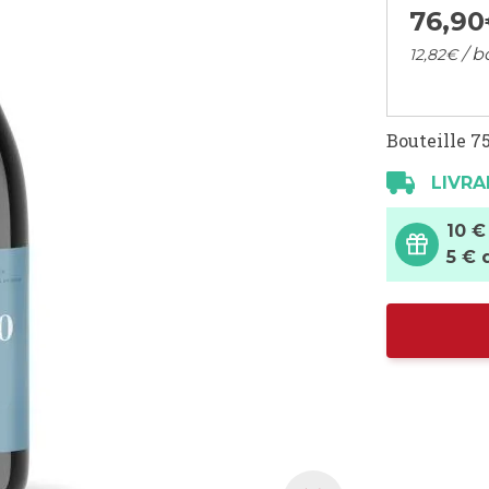
76,
90
/ b
12,
82
€
Bouteille 75
LIVRA
10 €
5 € 