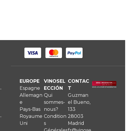
EUROPE
VINOSEL
CONTAC
Espagne
ECCIÓN
T
Allemagn
Qui
Guzman
e
sommes-
el Bueno,
Pays-Bas
nous?
133
Royaume
Condition
28003
Uni
s
Madrid
Générales
fr@vinose