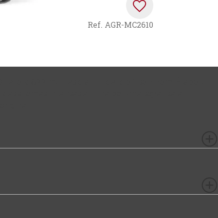
Ref.
AGR-MC2610
 Duero, à 822 mètres d'altitude, d'où son nom. Élaboré
fre des arômes intenses et une bouche soyeuse et
origine.