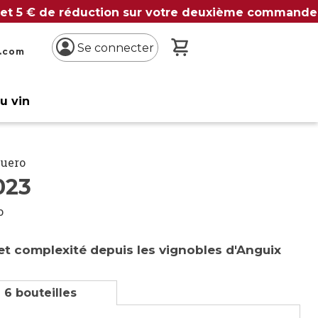
 et 5 € de réduction sur votre deuxième commande
Mon panier
Se connecter
n.com
du vin
Duero
023
o
et complexité depuis les vignobles d'Anguix
 6 bouteilles