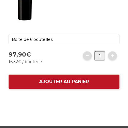
97,
90
€
16,
32
€
/ bouteille
AJOUTER AU PANIER