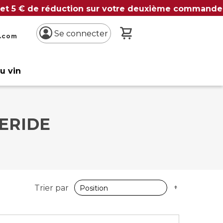
 et 5 € de réduction sur votre deuxième commande
Mon panier
Se connecter
n.com
du vin
ERIDE
Par
Trier par
ordre
décroissan