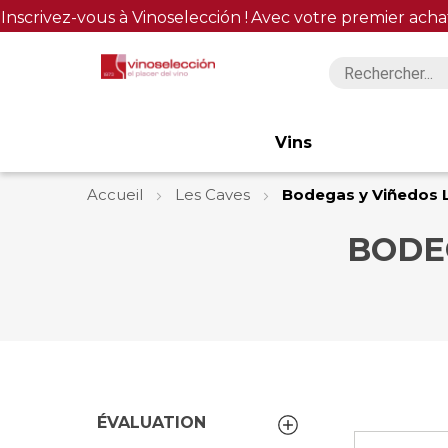
Inscrivez-vous à Vinoselección !
Avec votre premier acha
Vins
Accueil
Les Caves
Bodegas y Viñedos 
BODE
ÉVALUATION