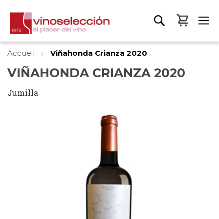
Mon pa
Accueil
Viñahonda Crianza 2020
VIÑAHONDA CRIANZA 2020
Jumilla
Skip
to
the
end
of
the
images
gallery