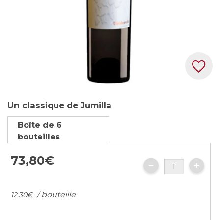
Skip
Un classique de Jumilla
to
the
Boîte de 6
beginning
bouteilles
of
the
73,
80
€
images
gallery
/ bouteille
12,
30
€