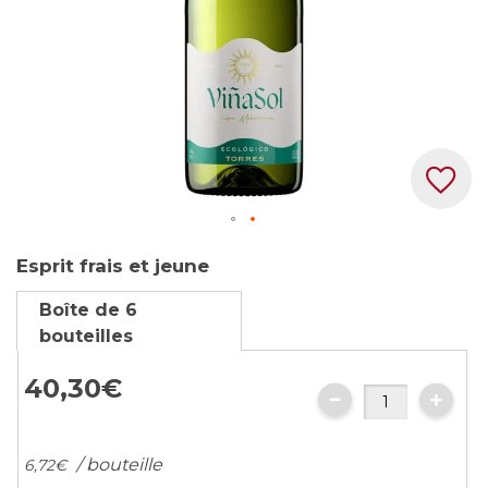
Skip
Esprit frais et jeune
to
the
Boîte de 6
beginning
bouteilles
of
the
40,
30
€
images
gallery
/ bouteille
6,
72
€