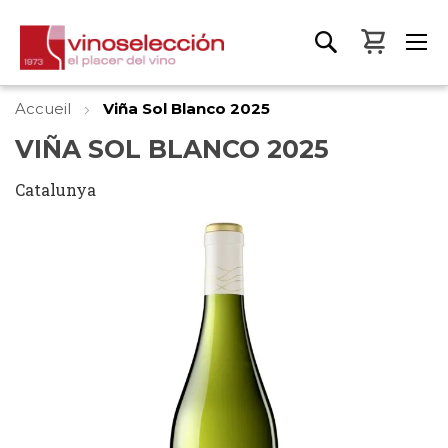
Mon pa
Accueil
Viña Sol Blanco 2025
VIÑA SOL BLANCO 2025
Catalunya
Skip
to
the
end
of
the
images
gallery