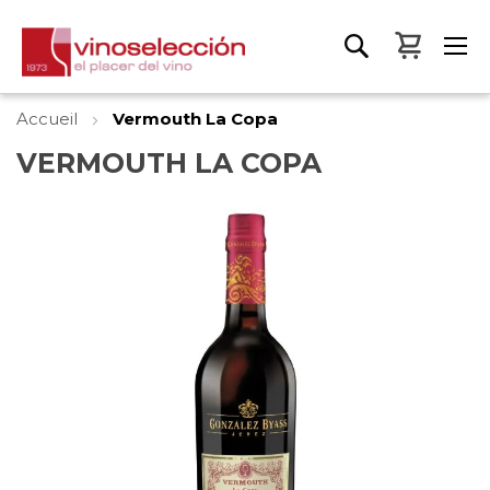
Mon pa
Accueil
Vermouth La Copa
VERMOUTH LA COPA
Skip
to
the
end
of
the
images
gallery