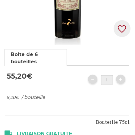
Skip
Boîte de 6
to
bouteilles
the
beginning
55,
20
€
of
the
images
/ bouteille
9,
20
€
gallery
Bouteille 75cl.
LIVRAISON GRATUITE