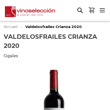
Mon pa
Accueil
Valdelosfrailes Crianza 2020
VALDELOSFRAILES CRIANZA
2020
Cigales
Skip
to
the
end
of
the
images
gallery