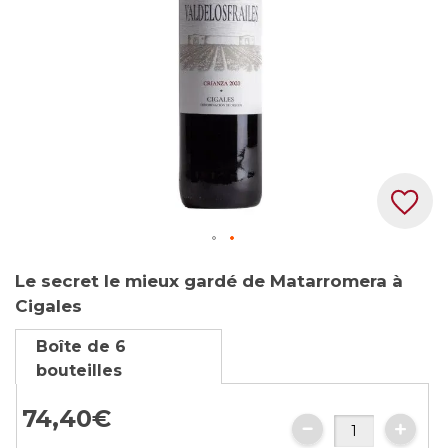
Skip
Le secret le mieux gardé de Matarromera à
to
Cigales
the
beginning
Boîte de 6
of
bouteilles
the
images
74,
40
€
gallery