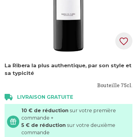
Skip
La Ribera la plus authentique, par son style et
to
sa typicité
the
beginning
Bouteille 75cl.
of
the
LIVRAISON GRATUITE
images
10 € de réduction
sur votre première
gallery
commande +
5 € de réduction
sur votre deuxième
commande