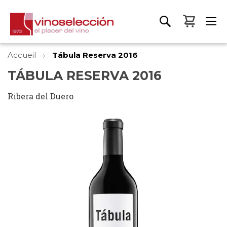
Mon pa
Accueil
Tábula Reserva 2016
TÁBULA RESERVA 2016
Ribera del Duero
Skip
to
the
end
of
the
images
gallery