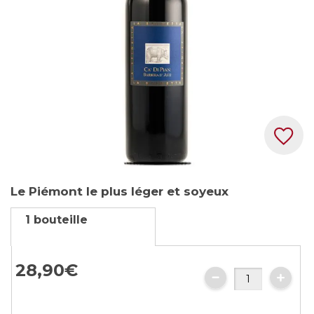
gallery
Skip
Le Piémont le plus léger et soyeux
to
the
1 bouteille
beginning
of
the
28,
90
€
images
gallery