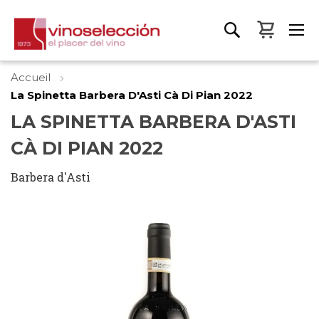
Mon pa
Accueil
La Spinetta Barbera D'Asti Cà Di Pian 2022
LA SPINETTA BARBERA D'ASTI
CÀ DI PIAN 2022
Barbera d'Asti
Skip
to
the
end
of
the
images